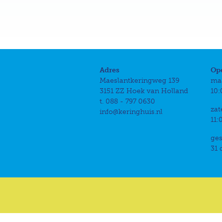
Adres
Op
Maeslantkeringweg 139
ma
3151 ZZ Hoek van Holland
10:
t. 088 - 797 0630
zat
info@keringhuis.nl
11:
ges
31