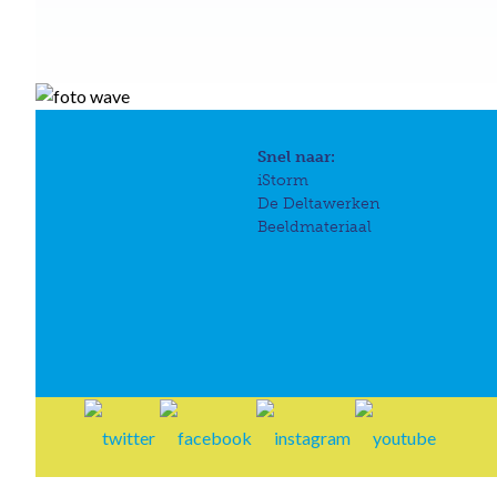
Snel naar:
iStorm
De Deltawerken
Beeldmateriaal