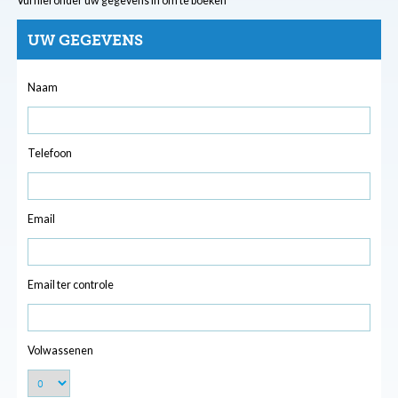
Vul hieronder uw gegevens in om te boeken
UW GEGEVENS
Naam
Telefoon
Email
Email ter controle
Volwassenen