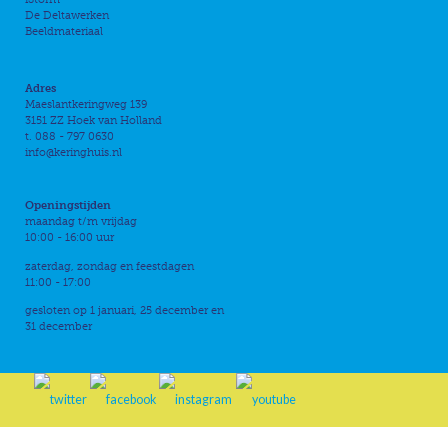
De Deltawerken
Beeldmateriaal
Adres
Maeslantkeringweg 139
3151 ZZ Hoek van Holland
t. 088 - 797 0630
info@keringhuis.nl
Openingstijden
maandag t/m vrijdag
10:00 - 16:00 uur
zaterdag, zondag en feestdagen
11:00 - 17:00
gesloten op 1 januari, 25 december en
31 december