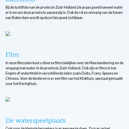
Bij de luchtfoto van de provincie Zuid-Holland zie je pas goed hoeveel water
er in en om deze provincie aanwezig is. Ook de rol en omvang van de haven
van Rotterdam wordt op deze foto goed zichtbaar.
Film
In onze filmzalen kunt u diverse films bekijken over de Maeslantkering en de
omgang met water in de provincie Zuid-Holland. Ook zijn er films in het
Engels of ondertiteld in verschillende talen zoals Duits, Frans, Spaans en
Chinees. Voor de kinderen is er een film van het Klokhuis, speciaal gemaakt
voor het Keringhuis.
De waterspeelplaats
Ook voor de kleinste bezoekers is er genoeg te doen. Zo is er op het