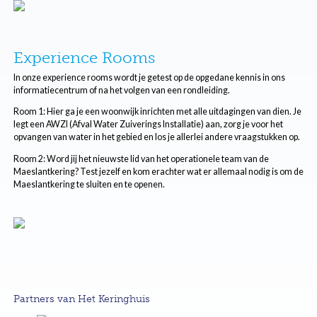
Experience Rooms
In onze experience rooms wordt je getest op de opgedane kennis in ons
informatiecentrum of na het volgen van een rondleiding.
Room 1: Hier ga je een woonwijk inrichten met alle uitdagingen van dien. Je
legt een AWZI (Afval Water Zuiverings Installatie) aan, zorg je voor het
opvangen van water in het gebied en los je allerlei andere vraagstukken op.
Room 2: Word jij het nieuwste lid van het operationele team van de
Maeslantkering? Test jezelf en kom erachter wat er allemaal nodig is om de
Maeslantkering te sluiten en te openen.
Partners van Het Keringhuis