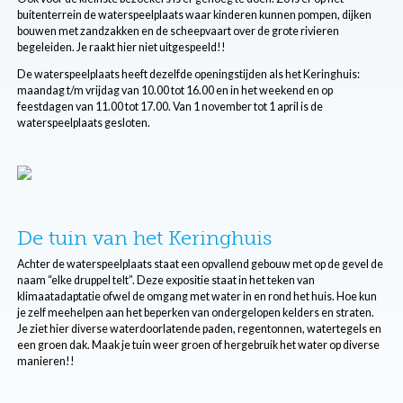
buitenterrein de waterspeelplaats waar kinderen kunnen pompen, dijken
bouwen met zandzakken en de scheepvaart over de grote rivieren
begeleiden. Je raakt hier niet uitgespeeld!!
De waterspeelplaats heeft dezelfde openingstijden als het Keringhuis:
maandag t/m vrijdag van 10.00 tot 16.00 en in het weekend en op
feestdagen van 11.00 tot 17.00. Van 1 november tot 1 april is de
waterspeelplaats gesloten.
De tuin van het Keringhuis
Achter de waterspeelplaats staat een opvallend gebouw met op de gevel de
naam “elke druppel telt”. Deze expositie staat in het teken van
klimaatadaptatie ofwel de omgang met water in en rond het huis. Hoe kun
je zelf meehelpen aan het beperken van ondergelopen kelders en straten.
Je ziet hier diverse waterdoorlatende paden, regentonnen, watertegels en
een groen dak. Maak je tuin weer groen of hergebruik het water op diverse
manieren!!