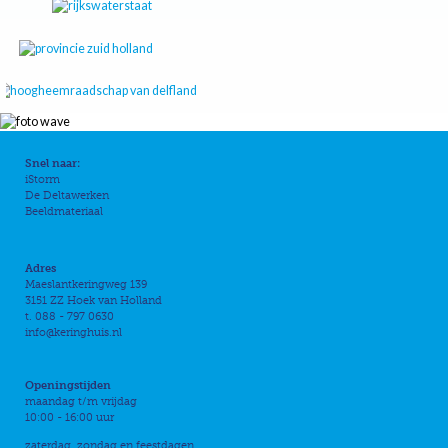
Snel naar:
iStorm
De Deltawerken
Beeldmateriaal
Adres
Maeslantkeringweg 139
3151 ZZ Hoek van Holland
t. 088 - 797 0630
info@keringhuis.nl
Openingstijden
maandag t/m vrijdag
10:00 - 16:00 uur
zaterdag, zondag en feestdagen