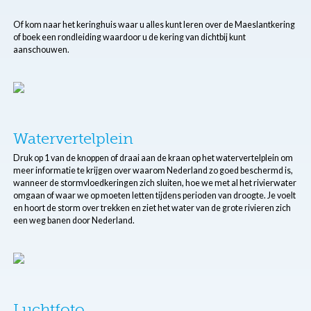
Of kom naar het keringhuis waar u alles kunt leren over de Maeslantkering
of boek een rondleiding waardoor u de kering van dichtbij kunt
aanschouwen.
Watervertelplein
Druk op 1 van de knoppen of draai aan de kraan op het watervertelplein om
meer informatie te krijgen over waarom Nederland zo goed beschermd is,
wanneer de stormvloedkeringen zich sluiten, hoe we met al het rivierwater
omgaan of waar we op moeten letten tijdens perioden van droogte. Je voelt
en hoort de storm over trekken en ziet het water van de grote rivieren zich
een weg banen door Nederland.
Luchtfoto