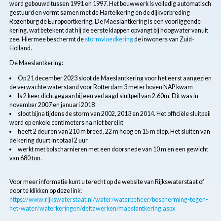
werd gebouwd tussen 1991 en 1997. Het bouwwerk is volledig automatisch
gestuurd en vormt samen met de Hartelkering en de dijkverbreding
Rozenburg de Europoortkering. De Maeslantkering is een voorliggende
kering, wat betekent dat hij de eerste klappen opvangt bij hoogwater vanuit
zee. Hiermee beschermt de
stormvloedkering
de inwoners van Zuid-
Holland.
De Maeslantkering:
Op 21 december 2023 sloot de Maeslantkering voor het eerst aangezien
de verwachte waterstand voor Rotterdam 3 meter boven NAP kwam
Is 2 keer dichtgegaan bij een verlaagd sluitpeil van 2.60m. Dit was in
november 2007 en januari 2018
sloot bijna tijdens de storm van 2002, 2013 en 2014. Het officiële sluitpeil
werd op enkele centimeters na niet bereikt
heeft 2 deuren van 210 m breed, 22 m hoog en 15 m diep. Het sluiten van
de kering duurt in totaal 2 uur
werkt met bolscharnieren met een doorsnede van 10 m en een gewicht
van 680 ton.
Voor meer informatie kunt u terecht op de website van Rijkswaterstaat of
door te klikken op deze link:
https://www.rijkswaterstaat.nl/water/waterbeheer/bescherming-tegen-
het-water/waterkeringen/deltawerken/maeslantkering.aspx